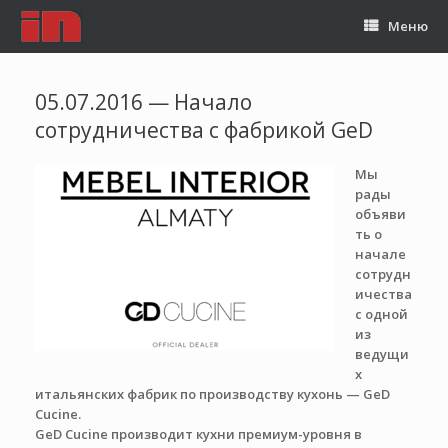
Меню
05.07.2016 — Начало
сотрудничества с фабрикой GeD
Мы
рады
объяви
ть о
начале
сотрудн
ичества
с одной
из
ведущи
х
итальянских фабрик по производству кухонь — GeD
Cucine.
GeD Cucine производит кухни премиум-уровня в